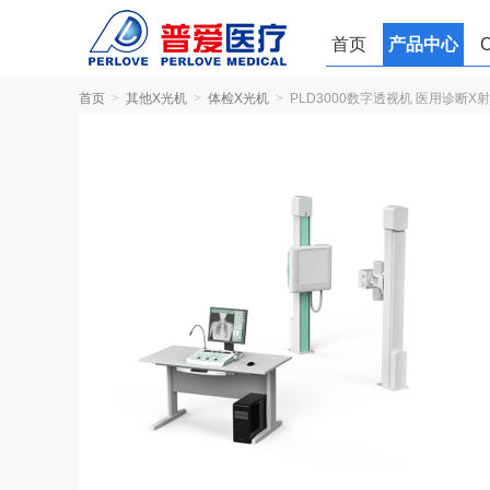
首页
产品中心
c臂机
首页
>
其他X光机
>
体检X光机
>
PLD3000数字透视机 医用诊断X
厂家