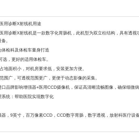
机 医用诊断X射线机用途
视机 医用诊断X射线机是一款数字化胃肠机，此机型为双立柱结构，具有透
设备。
为体检科及体检车量身打造
电源可选，更好的适用体检车。
，占地面积小，对机房要求低，安装更加方便。
动范围广，可透视范围更广，更便于动态影像的采集。
进口品牌影响增强器+医用CCD摄像机，保证高清晰流畅图像，确保细微
理系统：帮助医院实现数字化
器，9英寸，百万像素CCD，CCD数字胃肠，数字透视，放射科医疗设