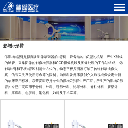
影增c形臂
①影增c型臂是指配备影像增强器的c臂机，设备结构由C型的机架、产生X射线
的球管、采集图像的影像增强器和CCD摄像机以及图像处理的工作站组成。 ②
影增c臂和平板c臂区别是全方位的，动态平板探测器打破了传统影增成像失
真、信号丢失及使用寿命等的限制，为骨科及疼痛微创介入透视成像设定全新
的临床应用标准。③普爱医疗是专业的影增C形臂生产厂家，所生产的影增C形
臂如今已广泛应用于骨科、外科、矫形外科、泌尿外科、脊柱外科、腹部外
科、疼痛科、心脏科、消化科、妇科及手术室等。