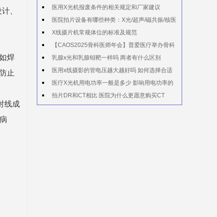
医用X光机报废条件的相关规定和厂家建议
设计、
医院拍片设备有哪些种类：X光/超声/磁共振/核医
学
X线摄片机常规体位的标准及规范
【CAOS2025骨科医师年会】普爱医疗举办骨科
如焊
手术机器人实操体验活动
乳腺x光和乳腺钼靶一样吗 两者有什么区别
医用x线摄影的管电压越大越好吗 如何选择合适
防止
的管电压
医疗X光机用电功率一般是多少 影响用电功率的
因素有哪些
拍片DR和CT相比 医院为什么更愿意购买CT
射线成
病