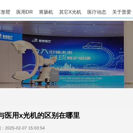
C形臂
医用DR
胃肠机
其它X光机
医疗动态
关于普爱
与医用x光机的区别在哪里
间：
2025-02-07 15:03:54